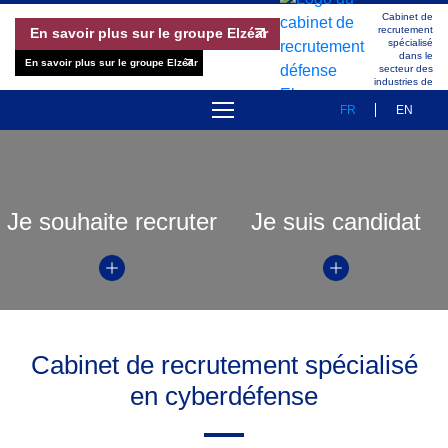
Cabinet de
recrutement
En savoir plus sur le groupe Elzéar
spécialisé
dans le
En savoir plus sur le groupe Elzéar
secteur des
industries de
Défense
FR
EN
À PROPOS
OFFRES D’EMPLOI
Je souhaite recruter
Je suis candidat
RÉFÉRENCES
MÉTHODOLOGIE
ÉQUIPE
Cabinet de recrutement spécialisé
en cyberdéfense
PUBLICATIONS