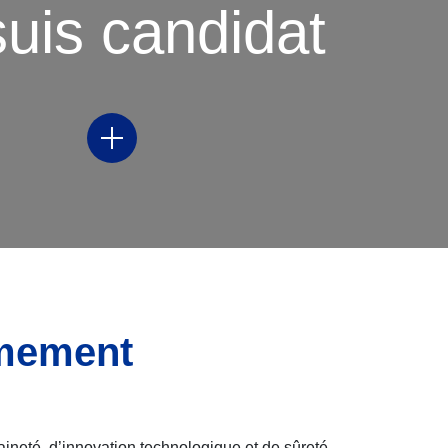
suis candidat
Nos offres
rmement
ineté, d’innovation technologique et de sûreté