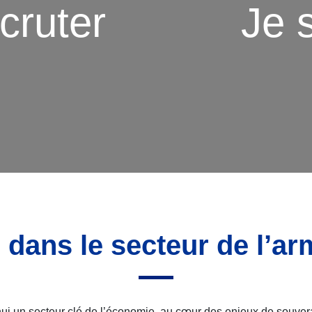
cruter
Je 
Contactez-nous
Déposer son
CV
 dans le secteur de l’a
hui un secteur clé de l’économie, au cœur des enjeux de souvera