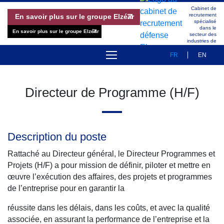
Cabinet de
recrutement
En savoir plus sur le groupe Elzéar
spécialisé
dans le
En savoir plus sur le groupe Elzéar
secteur des
industries de
Défense
FR
EN
À PROPOS
Directeur de Programme (H/F)
OFFRES D’EMPLOI
RÉFÉRENCES
Description du poste
MÉTHODOLOGIE
Rattaché au Directeur général, le Directeur Programmes et
Projets (H/F) a pour mission de définir, piloter et mettre en
ÉQUIPE
œuvre l’exécution des affaires, des projets et programmes
de l’entreprise pour en garantir la
PUBLICATIONS
réussite dans les délais, dans les coûts, et avec la qualité
associée, en assurant la performance de l’entreprise et la