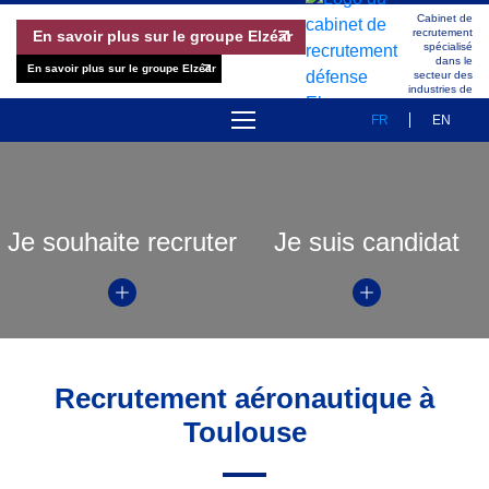
Cabinet de
recrutement
En savoir plus sur le groupe Elzéar
spécialisé
dans le
En savoir plus sur le groupe Elzéar
secteur des
industries de
Défense
FR
EN
À PROPOS
OFFRES D’EMPLOI
Je souhaite recruter
Je suis candidat
RÉFÉRENCES
MÉTHODOLOGIE
ÉQUIPE
Recrutement aéronautique à
Toulouse
PUBLICATIONS